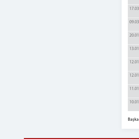
17.03
09.03
20.01
13.01
12.01
12.01
11.01
10.01
Başka