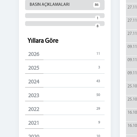
BASIN AÇIKLAMALARI
86
27.11
1
27.11
8
27.11
Yıllara Göre
09.11
2026
11
09.11
2025
3
09.11
2024
43
25.10
2023
50
25.10
2022
29
16.10
2021
9
16.10
10