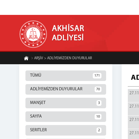
AKHİSAR
ADLİYESİ
ARŞİV > ADLİYEMİZDEN DUYURULAR
TÜMÜ
171
A
ADLİYEMİZDEN DUYURULAR
70
27.11
MANŞET
3
27.11
SAYFA
10
27.11
SERITLER
2
27.11