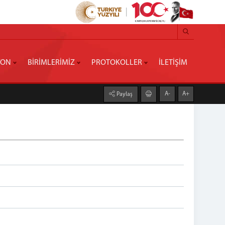
YON
BİRİMLERİMİZ
PROTOKOLLER
İLETİŞİM
A-
A+
Paylaş