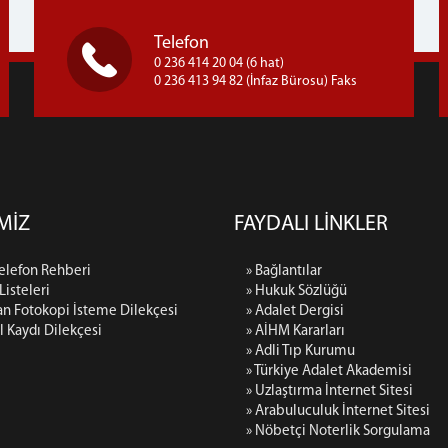
Telefon
0 236 414 20 04 (6 hat)
0 236 413 94 82 (İnfaz Bürosu) Faks
MİZ
FAYDALI LİNKLER
Telefon Rehberi
» Bağlantılar
 Listeleri
» Hukuk Sözlüğü
an Fotokopi İsteme Dilekçesi
» Adalet Dergisi
il Kaydı Dilekçesi
» AİHM Kararları
» Adli Tıp Kurumu
» Türkiye Adalet Akademisi
» Uzlaştırma İnternet Sitesi
» Arabuluculuk İnternet Sitesi
» Nöbetçi Noterlik Sorgulama